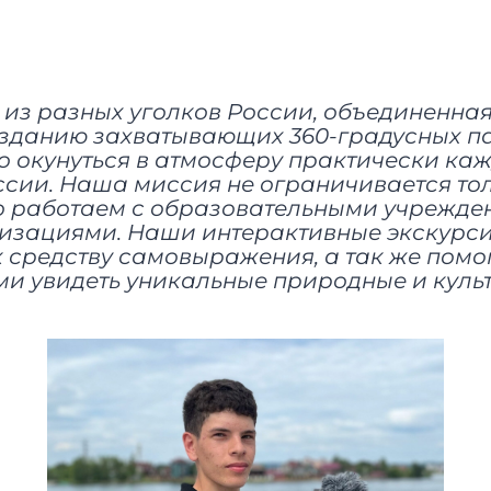
 из разных уголков России, объединенна
созданию захватывающих 360-градусных п
о окунуться в атмосферу практически ка
ссии. Наша миссия не ограничивается то
о работаем с образовательными учрежде
изациями. Наши интерактивные экскурс
к средству самовыражения, а так же помо
и увидеть уникальные природные и куль