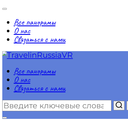
Переключить
навигацию
Все панорамы
О нас
Связаться с нами
Перейти
к
содержимому
Все панорамы
О нас
Связаться с нами
Искать:
Переключить