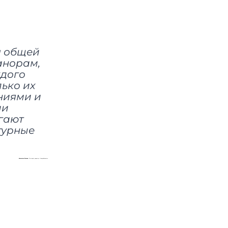
я общей
анорам,
ждого
лько их
ниями и
ии
гают
турные
Константин Рогалев.
Фотограф, редактор г. Северобайкальск