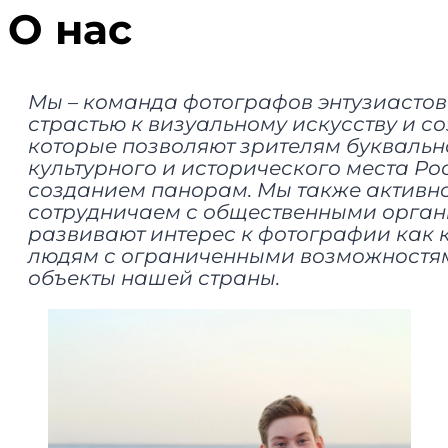
боковую
О нас
панель
и
навигацию
Мы – команда фотографов энтузиастов
страстью к визуальному искусству и 
которые позволяют зрителям буквальн
культурного и исторического места Ро
созданием панорам. Мы также активн
сотрудничаем с общественными орган
развивают интерес к фотографии как 
людям с ограниченными возможностям
объекты нашей страны.